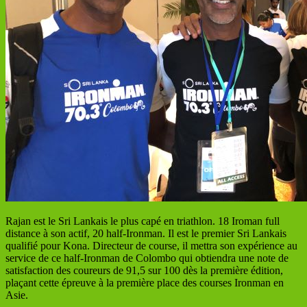
Rajan est le Sri Lankais le plus capé en triathlon. 18 Iroman full
distance à son actif, 20 half-Ironman. Il est le premier Sri Lankais
qualifié pour Kona. Directeur de course, il mettra son expérience au
service de ce half-Ironman de Colombo qui obtiendra une note de
satisfaction des coureurs de 91,5 sur 100 dès la première édition,
plaçant cette épreuve à la première place des courses Ironman en
Asie.