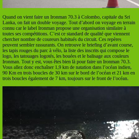
Quand on vient faire un Ironman 70.3 à Colombo, capitale du Sri
Lanka, on fait un double voyage. Tout d’abord on voyage en terrain
connu car le label Ironman propose une organisation similaire à
toutes ses compétitions. C’est ce standard de qualité que viennent
chercher nombre de coureurs habitués du circuit. Ces repères
peuvent sembler rassurants. On retrouve le briefing d’avant course,
les tapis rouges du parc à vélo, la liste des inscrits qui compose le
logo, les tatouages logotés, les bouées et le balisage aux couleurs
Ironman. Tout y est, vous êtes bien là pour faire un Ironman 70.3.
Vous allez donc enchaîner 1,9 km de natation dans l’océan indien,
90 Km en trois boucles de 30 km sur le bord de l’océan et 21 km en
trois boucles également de 7 km, toujours sur le front de l’océan.