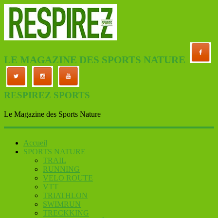
LE MAGAZINE DES SPORTS NATURE
RESPIREZ SPORTS
Le Magazine des Sports Nature
Accueil
SPORTS NATURE
TRAIL
RUNNING
VELO ROUTE
VTT
TRIATHLON
SWIMRUN
TRECKKING