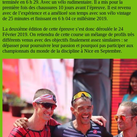
terminée en 6 h 29. Avec un vélo rudimentaire. Il a mis pour la
première fois des chaussures 10 jours avant l’épreuve. Il est revenu
avec de l’expérience et a amélioré son temps avec son vélo vintage
de 25 minutes et finissant en 6 h 04 ce millésime 2019.
La deuxième édition de cette épreuve s’est donc déroulée le 24
Février 2019. On retiendra de cette course un mélange de profils très
différents venus avec des objectifs finalement assez similaires : se
dépasser pour poursuivre leur passion et pourquoi pas participer aux
championnats du monde de la discipline à Nice en Septembre.