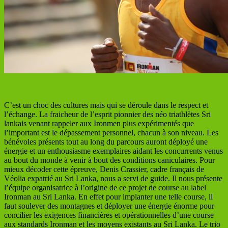
C’est un choc des cultures mais qui se déroule dans le respect et
l’échange. La fraicheur de l’esprit pionnier des néo triathlètes Sri
lankais venant rappeler aux Ironmen plus expérimentés que
l’important est le dépassement personnel, chacun à son niveau. Les
bénévoles présents tout au long du parcours auront déployé une
énergie et un enthousiasme exemplaires aidant les concurrents venus
au bout du monde à venir à bout des conditions caniculaires. Pour
mieux décoder cette épreuve, Denis Crassier, cadre français de
Véolia expatrié au Sri Lanka, nous a servi de guide. Il nous présente
l’équipe organisatrice à l’origine de ce projet de course au label
Ironman au Sri Lanka. En effet pour implanter une telle course, il
faut soulever des montagnes et déployer une énergie énorme pour
concilier les exigences financières et opérationnelles d’une course
aux standards Ironman et les moyens existants au Sri Lanka. Le trio