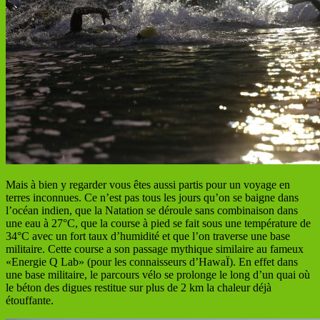
Mais à bien y regarder vous êtes aussi partis pour un voyage en
terres inconnues. Ce n’est pas tous les jours qu’on se baigne dans
l’océan indien, que la Natation se déroule sans combinaison dans
une eau à 27°C, que la course à pied se fait sous une température de
34°C avec un fort taux d’humidité et que l’on traverse une base
militaire. Cette course a son passage mythique similaire au fameux
«Energie Q Lab» (pour les connaisseurs d’HawaÏ). En effet dans
une base militaire, le parcours vélo se prolonge le long d’un quai où
le béton des digues restitue sur plus de 2 km la chaleur déjà
étouffante.