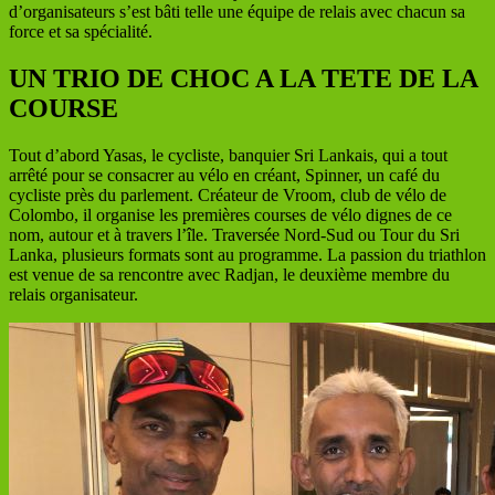
d’organisateurs s’est bâti telle une équipe de relais avec chacun sa
force et sa spécialité.
UN TRIO DE CHOC A LA TETE DE LA
COURSE
Tout d’abord Yasas, le cycliste, banquier Sri Lankais, qui a tout
arrêté pour se consacrer au vélo en créant, Spinner, un café du
cycliste près du parlement. Créateur de Vroom, club de vélo de
Colombo, il organise les premières courses de vélo dignes de ce
nom, autour et à travers l’île. Traversée Nord-Sud ou Tour du Sri
Lanka, plusieurs formats sont au programme. La passion du triathlon
est venue de sa rencontre avec Radjan, le deuxième membre du
relais organisateur.