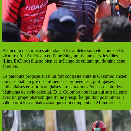
Beaucoup de surprises attendaient les athlètes sur cette course et la
victoire d’un Américain et d’une Singapourienne chez les filles
(Ling ErChoo) illustre bien ce mélange de culture qui domina cette
épreuve.
Le parcours propose aussi un fort contraste entre le Colombo ancien
qui s’est bâti au gré des influences européennes : portugaises,
hollandaises et surtout anglaises. Le parcours vélo passe entre les
bâtiments de style colonial. Et le Colombo nouveau qui sort de terre
avec un projet pharaonique d’une presqu’île qui doit positionner la
ville parmi les capitales asiatiques qui comptent au 21ème siècle.