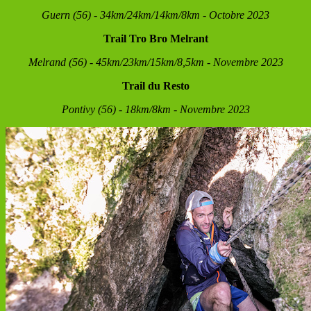
Guern (56) - 34km/24km/14km/8km - Octobre 2023
Trail Tro Bro Melrant
Melrand (56) - 45km/23km/15km/8,5km - Novembre 2023
Trail du Resto
Pontivy (56) - 18km/8km - Novembre 2023