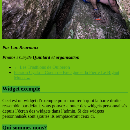
Par Luc Beurnaux
Photos : Cirylle Quintard et organisation
←
Les Triathlons de Quiberon
Passion Cyclo – Coeur de Bretagne et la Pierre Le Bigaut
Muco
→
Widget exemple
Ceci est un widget d’exemple pour montrer à quoi la barre droite
ressemble par défaut. vous pouvez ajouter des widgets personnalisés
depuis l’écran des widgets dans l’admin. Si des widgets
personnalisés sont ajoutés ils remplaceront ceux ci.
Qui sommes nous?