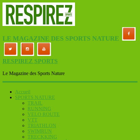
LE MAGAZINE DES SPORTS NATURE
RESPIREZ SPORTS
Le Magazine des Sports Nature
Accueil
SPORTS NATURE
TRAIL
RUNNING
VELO ROUTE
VTT
TRIATHLON
SWIMRUN
TRECKKING