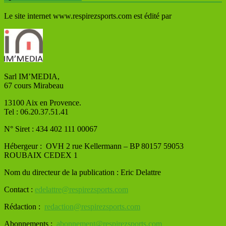
Le site internet www.respirezsports.com est édité par
Sarl IM’MEDIA,
67 cours Mirabeau
13100 Aix en Provence.
Tel : 06.20.37.51.41
N° Siret : 434 402 111 00067
Hébergeur : OVH
2 rue Kellermann – BP 80157 59053
ROUBAIX CEDEX 1
Nom du directeur de la publication : Eric Delattre
Contact :
edelattre@respirezsports.com
Rédaction :
redaction@respirezsports.com
Abonnements :
abonnement@respirezsports.com