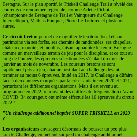
Bretagne. Sur le plan sportif, le Triskell Challenge Trail a révélé des
coureurs de renommée régionale, comme Arlette Pichot
(championne de Bretagne de Trail et Vainqueure du Challenge
Interceltique), Mathias Fouquet, Pierre Le Tortorec et plusieurs
autres.
Ce circuit breton
permet de magnifier le territoire local et son
patrimoine via ses forêts, ses chemins de randonnées, ses chapelles,
châteaux, manoirs, et moulins, faisant apparaître le centre Bretagne
comme un merveilleux terrain de jeu pour la discipline, et ce tout au
long de l’année, les épreuves sélectionnées s’étalant du mois de
janvier au mois de novembre. Les coureurs bretons se sont
rapidement pris au jeu, chaque postulant au challenge devant
terminer au moins 6 épreuves. Initié en 2017, le Challenge a dûfaire
face à deux années marquées par la crise sanitaire en 2020 et 2021,
perturbant les différentes organisations. Mais il est revenu au
programme en 2022, retrouvant des chiffres de fréquentation d’avant
COVID. 34 courageux ont même effectué les 10 épreuves du circuit
2022 !
"Un challenge additionnel baptisé SUPER TRISKELL en 2023
?"
Les organisateurs
envisagent désormais de pousser un peu plus
loin le Challenge, en mettant sur pied un challenge additionnel