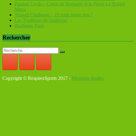
Passion Cyclo – Coeur de Bretagne et la Pierre Le Bigaut
Muco
Triskell Challenge – 10 trails sinon rien !
Les Triathlons de Quiberon
Bordeaux Paris
Rechercher
Copyright © RespirezSports 2017 -
Mentions légales