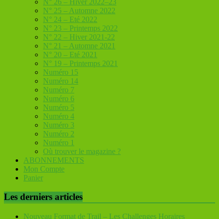
N° 26 – Hiver 2022–23
N° 25 – Automne 2022
N° 24 – Eté 2022
N° 23 – Printemps 2022
N° 22 – Hiver 2021-22
N° 21 – Automne 2021
N° 20 – Eté 2021
N° 19 – Printemps 2021
Numéro 15
Numéro 14
Numéro 7
Numéro 6
Numéro 5
Numéro 4
Numéro 3
Numéro 2
Numéro 1
Où trouver le magazine ?
ABONNEMENTS
Mon Compte
Panier
Les derniers articles
Nouveau Format de Trail – Les Challenges Horaires