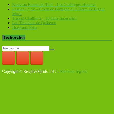
Nouveau Format de Trail – Les Challenges Horaires
Passion Cyclo – Coeur de Bretagne et la Pierre Le Bigaut
Muco
Triskell Challenge – 10 trails sinon rien !
Les Triathlons de Quiberon
Bordeaux Paris
Rechercher
Copyright © RespirezSports 2017 -
Mentions légales