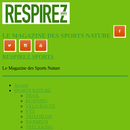
LE MAGAZINE DES SPORTS NATURE
RESPIREZ SPORTS
Le Magazine des Sports Nature
Accueil
SPORTS NATURE
TRAIL
RUNNING
VELO ROUTE
VTT
TRIATHLON
SWIMRUN
TRECKKING