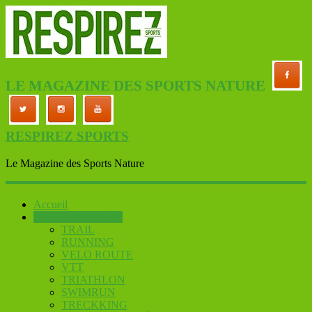
LE MAGAZINE DES SPORTS NATURE
RESPIREZ SPORTS
Le Magazine des Sports Nature
Accueil
SPORTS NATURE
TRAIL
RUNNING
VELO ROUTE
VTT
TRIATHLON
SWIMRUN
TRECKKING