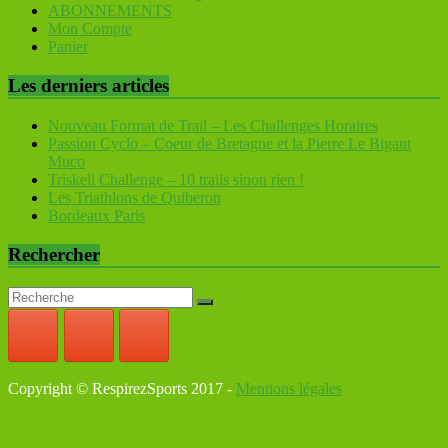
ABONNEMENTS
Mon Compte
Panier
Les derniers articles
Nouveau Format de Trail – Les Challenges Horaires
Passion Cyclo – Coeur de Bretagne et la Pierre Le Bigaut
Muco
Triskell Challenge – 10 trails sinon rien !
Les Triathlons de Quiberon
Bordeaux Paris
Rechercher
Copyright © RespirezSports 2017 -
Mentions légales