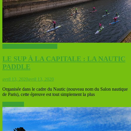
SUP - STAND UP PADDLE
LE SUP À LA CAPITALE : LA NAUTIC
PADDLE
avril 13, 2020
avril 13, 2020
Organisée dans le cadre du Nautic (nouveau nom du Salon nautique
de Paris), cette épreuve est tout simplement la plus
Lire la suite