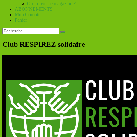
Où trouver le magazine ?
ABONNEMENTS
Mon Compte
Panier
Club RESPIREZ solidaire