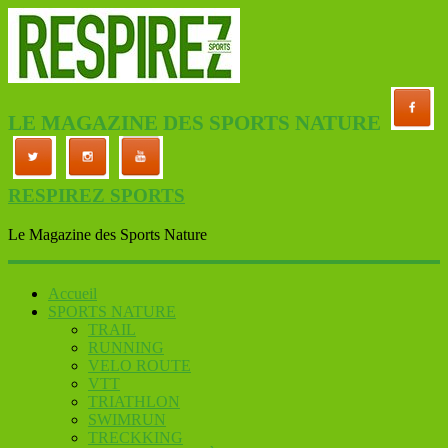
LE MAGAZINE DES SPORTS NATURE
RESPIREZ SPORTS
Le Magazine des Sports Nature
Accueil
SPORTS NATURE
TRAIL
RUNNING
VELO ROUTE
VTT
TRIATHLON
SWIMRUN
TRECKKING