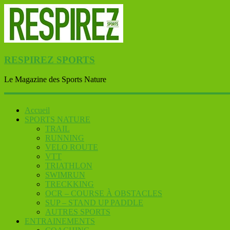
RESPIREZ SPORTS
Le Magazine des Sports Nature
Accueil
SPORTS NATURE
TRAIL
RUNNING
VELO ROUTE
VTT
TRIATHLON
SWIMRUN
TRECKKING
OCR – COURSE À OBSTACLES
SUP – STAND UP PADDLE
AUTRES SPORTS
ENTRAINEMENTS