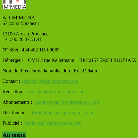
Sarl IM’MEDIA,
67 cours Mirabeau
13100 Aix en Provence.
Tel : 06.20.37.51.41
N° Siret : 434 402 111 00067
Hébergeur : OVH
2 rue Kellermann – BP 80157 59053 ROUBAI
Nom du directeur de la publication : Eric Delattre
Contact :
edelattre@respirezsports.com
Rédaction :
redaction@respirezsports.com
Abonnements :
abonnement@respirezsports.com
Distribution :
distribution@respirezsports.com
Publicité :
publicité@respirezsports.com
Au menu