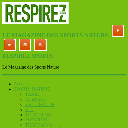
LE MAGAZINE DES SPORTS NATURE
RESPIREZ SPORTS
Le Magazine des Sports Nature
Accueil
SPORTS NATURE
TRAIL
RUNNING
VELO ROUTE
VTT
TRIATHLON
SWIMRUN
TRECKKING