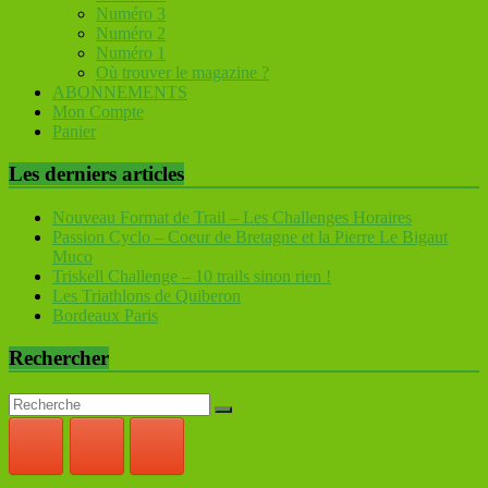
Numéro 3
Numéro 2
Numéro 1
Où trouver le magazine ?
ABONNEMENTS
Mon Compte
Panier
Les derniers articles
Nouveau Format de Trail – Les Challenges Horaires
Passion Cyclo – Coeur de Bretagne et la Pierre Le Bigaut
Muco
Triskell Challenge – 10 trails sinon rien !
Les Triathlons de Quiberon
Bordeaux Paris
Rechercher