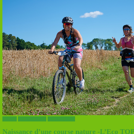
TRAIL
TRECKKING
TRIATHLON
Naissance d’une course nature -L’Eco TOP