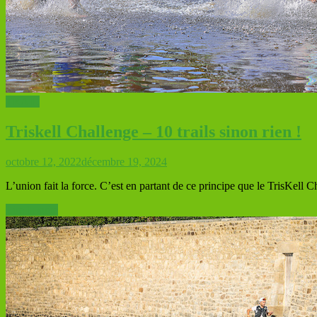
TRAIL
Triskell Challenge – 10 trails sinon rien !
octobre 12, 2022
décembre 19, 2024
L’union fait la force. C’est en partant de ce principe que le TrisKell C
Lire la suite