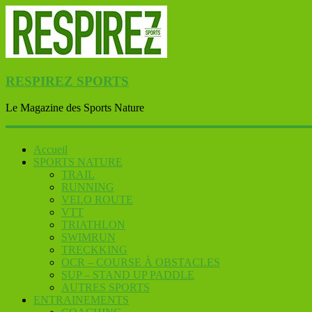
RESPIREZ SPORTS
Le Magazine des Sports Nature
Accueil
SPORTS NATURE
TRAIL
RUNNING
VELO ROUTE
VTT
TRIATHLON
SWIMRUN
TRECKKING
OCR – COURSE À OBSTACLES
SUP – STAND UP PADDLE
AUTRES SPORTS
ENTRAINEMENTS