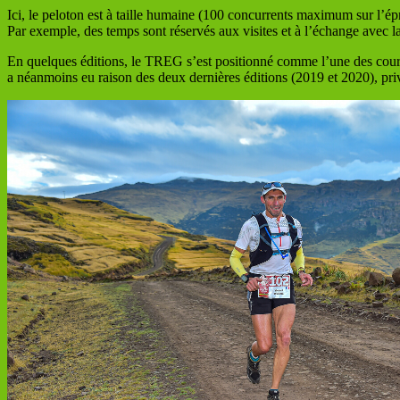
Ici, le peloton est à taille humaine (100 concurrents maximum sur l’épr
Par exemple, des temps sont réservés aux visites et à l’échange avec l
En quelques éditions, le TREG s’est positionné comme l’une des courses 
a néanmoins eu raison des deux dernières éditions (2019 et 2020), priv