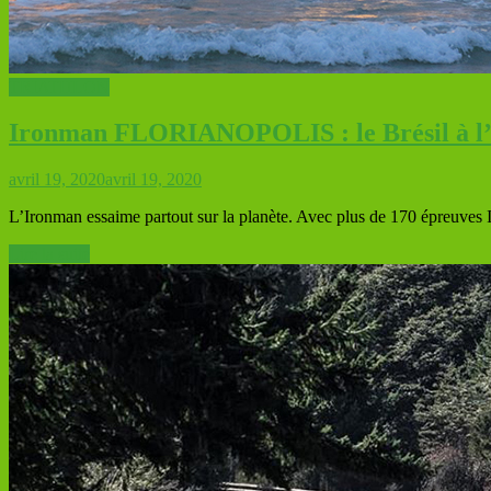
TRIATHLON
Ironman FLORIANOPOLIS : le Brésil à l’h
avril 19, 2020
avril 19, 2020
L’Ironman essaime partout sur la planète. Avec plus de 170 épreuves I
Lire la suite