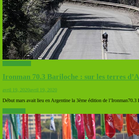
TRIATHLON
Ironman 70.3 Bariloche : sur les terres d’
avril 19, 2020
avril 19, 2020
Début mars avait lieu en Argentine la 3ème édition de l’Ironman70.3 B
Lire la suite