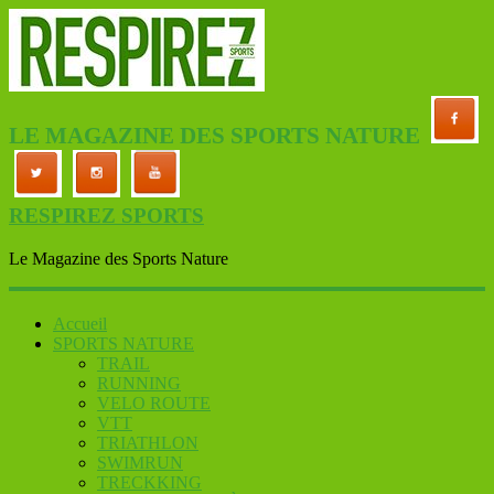
LE MAGAZINE DES SPORTS NATURE
RESPIREZ SPORTS
Le Magazine des Sports Nature
Accueil
SPORTS NATURE
TRAIL
RUNNING
VELO ROUTE
VTT
TRIATHLON
SWIMRUN
TRECKKING