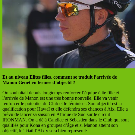
Et au niveau Elites filles, comment se traduit l’arrivée de
Manon Genet en termes d’objectif ?
On souhaitait depuis longtemps renforcer l’équipe élite fille et
l’arrivée de Manon est une très bonne nouvelle. Elle va venir
renforcer le potentiel du Club et le féminiser. Son objectif est la
qualification pour Hawaï et elle défendra ses chances à Aix. Elle a
prévu de lancer sa saison en Afrique de Sud sur le circuit
IRONMAN. On a déjà Candice et Sébastien dans le Club qui sont
qualifiés pour Kona en groupes d’âge et si Manon atteint son
objectif, le Triathl’Aix y sera bien représenté.