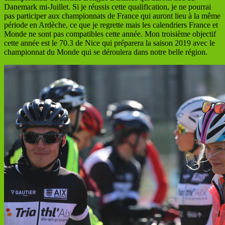
Danemark mi-Juillet. Si je réussis cette qualification, je ne pourrai
pas participer aux championnats de France qui auront lieu à la même
période en Ardèche, ce que je regrette mais les calendriers France et
Monde ne sont pas compatibles cette année. Mon troisième objectif
cette année est le 70.3 de Nice qui préparera la saison 2019 avec le
championnat du Monde qui se déroulera dans notre belle région.