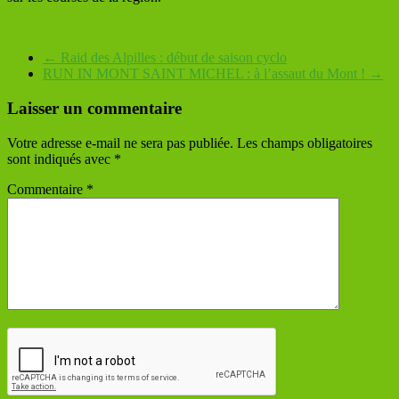
←
Raid des Alpilles : début de saison cyclo
RUN IN MONT SAINT MICHEL : à l’assaut du Mont !
→
Laisser un commentaire
Votre adresse e-mail ne sera pas publiée.
Les champs obligatoires
sont indiqués avec
*
Commentaire
*