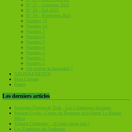
N° 21 – Automne 2021
N° 20 – Eté 2021
N° 19 – Printemps 2021
Numéro 15
Numéro 14
Numéro 7
Numéro 6
Numéro 5
Numéro 4
Numéro 3
Numéro 2
Numéro 1
Où trouver le magazine ?
ABONNEMENTS
Mon Compte
Panier
Les derniers articles
Nouveau Format de Trail – Les Challenges Horaires
Passion Cyclo – Coeur de Bretagne et la Pierre Le Bigaut
Muco
Triskell Challenge – 10 trails sinon rien !
Les Triathlons de Quiberon