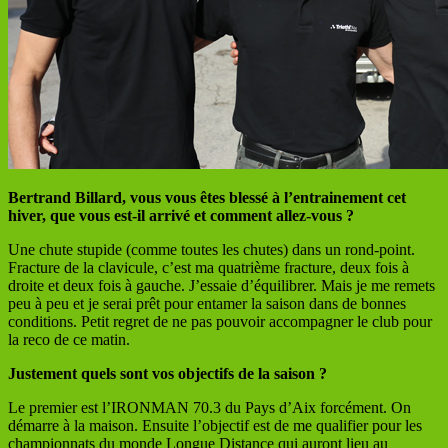
Bertrand Billard, vous vous êtes blessé à l’entrainement cet
hiver, que vous est-il arrivé et comment allez-vous ?
Une chute stupide (comme toutes les chutes) dans un rond-point.
Fracture de la clavicule, c’est ma quatrième fracture, deux fois à
droite et deux fois à gauche. J’essaie d’équilibrer. Mais je me remets
peu à peu et je serai prêt pour entamer la saison dans de bonnes
conditions. Petit regret de ne pas pouvoir accompagner le club pour
la reco de ce matin.
Justement quels sont vos objectifs de la saison ?
Le premier est l’IRONMAN 70.3 du Pays d’Aix forcément. On
démarre à la maison. Ensuite l’objectif est de me qualifier pour les
championnats du monde Longue Distance qui auront lieu au