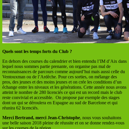
Quels sont les temps forts du Club ?
En dehors des courses du calendrier et bien entendu l’IM d’Aix dans
lequel nous sommes partie prenante, on organise pas mal de
reconnaissances de parcours comme aujourd’hui mais aussi celle du
Ventouxman ou de l’Ardèche. Pour ces sorties, on mélange des
pros, des jeunes et des moins jeunes et on crée les conditions d’un
échange entre les niveaux et les générations. Cette année nous avons
atteint le nombre de 280 licenciés ce qui est un record mais le club
reste convivial et accessible. On propose par exemple des stages
dont un qui se déroulera en Espagne au sud de Barcelone et qui
réunira 62 licenciés.
Merci Bertrand, merci Jean-Christophe
, nous vous souhaitons
une belle saison 2018 pleine de réussite et on se donne rendez-vous
sur les courses de la région.