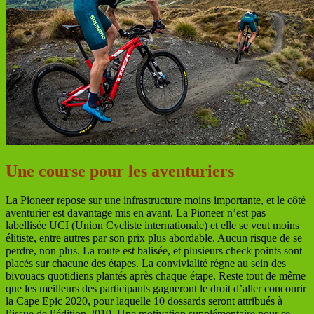
Une course pour les aventuriers
La Pioneer repose sur une infrastructure moins importante, et le côté
aventurier est davantage mis en avant. La Pioneer n’est pas
labellisée UCI (Union Cycliste internationale) et elle se veut moins
élitiste, entre autres par son prix plus abordable. Aucun risque de se
perdre, non plus. La route est balisée, et plusieurs check points sont
placés sur chacune des étapes. La convivialité règne au sein des
bivouacs quotidiens plantés après chaque étape. Reste tout de même
que les meilleurs des participants gagneront le droit d’aller concourir
la Cape Epic 2020, pour laquelle 10 dossards seront attribués à
l’issue de l’édition 2019. Une motivation supplémentaire pour se