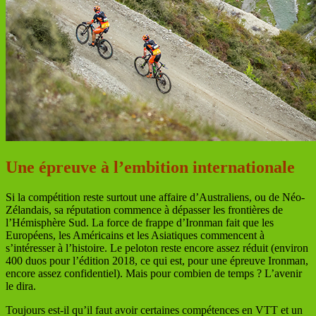
Une épreuve à l’embition internationale
Si la compétition reste surtout une affaire d’Australiens, ou de Néo-
Zélandais, sa réputation commence à dépasser les frontières de
l’Hémisphère Sud. La force de frappe d’Ironman fait que les
Européens, les Américains et les Asiatiques commencent à
s’intéresser à l’histoire. Le peloton reste encore assez réduit (environ
400 duos pour l’édition 2018, ce qui est, pour une épreuve Ironman,
encore assez confidentiel). Mais pour combien de temps ? L’avenir
le dira.
Toujours est-il qu’il faut avoir certaines compétences en VTT et un