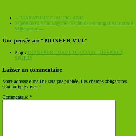
←
MARATHON D’AUCKLAND
3 questions à Yann Mayette du club de Running d’Antsirabe à
Madagascar
→
Une pensée sur “
PIONEER VTT
”
Ping :
TRANSPYR COAST TO COAST - RESPIREZ
SPORTS
Laisser un commentaire
Votre adresse e-mail ne sera pas publiée.
Les champs obligatoires
sont indiqués avec
*
Commentaire
*