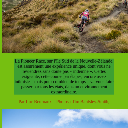
La Pioneer Race, sur l’île Sud de la Nouvelle-Zélande,
est assurément une expérience unique, dont vous ne
reviendrez sans doute pas « indemne ». Certes
exigeante, cette course par étapes, encore assez
intimiste – mais pour combien de temps – va vous faire
passer par tous les états, dans un environnement
extraordinaire.
Par Luc Beurnaux – Photos : Tim Bardsley-Smith,