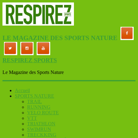
LE MAGAZINE DES SPORTS NATURE
RESPIREZ SPORTS
Le Magazine des Sports Nature
Accueil
SPORTS NATURE
TRAIL
RUNNING
VELO ROUTE
VTT
TRIATHLON
SWIMRUN
TRECKKING