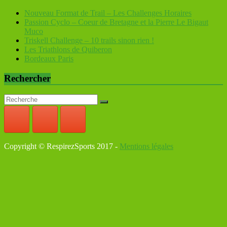
Nouveau Format de Trail – Les Challenges Horaires
Passion Cyclo – Coeur de Bretagne et la Pierre Le Bigaut
Muco
Triskell Challenge – 10 trails sinon rien !
Les Triathlons de Quiberon
Bordeaux Paris
Rechercher
Copyright © RespirezSports 2017 -
Mentions légales