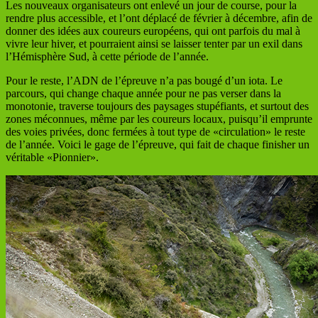
Les nouveaux organisateurs ont enlevé un jour de course, pour la
rendre plus accessible, et l’ont déplacé de février à décembre, afin de
donner des idées aux coureurs européens, qui ont parfois du mal à
vivre leur hiver, et pourraient ainsi se laisser tenter par un exil dans
l’Hémisphère Sud, à cette période de l’année.
Pour le reste, l’ADN de l’épreuve n’a pas bougé d’un iota. Le
parcours, qui change chaque année pour ne pas verser dans la
monotonie, traverse toujours des paysages stupéfiants, et surtout des
zones méconnues, même par les coureurs locaux, puisqu’il emprunte
des voies privées, donc fermées à tout type de «circulation» le reste
de l’année. Voici le gage de l’épreuve, qui fait de chaque finisher un
véritable «Pionnier».