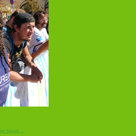
otte Morel
→