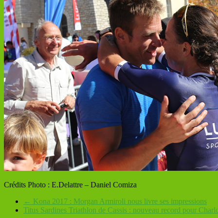
Crédits Photo : E.Delattre – Daniel Comiza
←
Kona 2017 : Morgan Armiroli nous livre ses impressions
Titus Sardines Triathlon de Cassis : nouveau record pour Charl