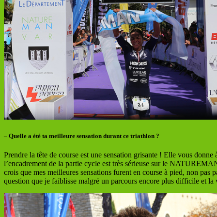
– Quelle a été ta meilleure sensation durant ce triathlon ?
Prendre la tête de course est une sensation grisante ! Elle vous donne
l’encadrement de la partie cycle est très sérieuse sur le NATUREMAN 
crois que mes meilleures sensations furent en course à pied, non pas parc
question que je faiblisse malgré un parcours encore plus difficile et la 