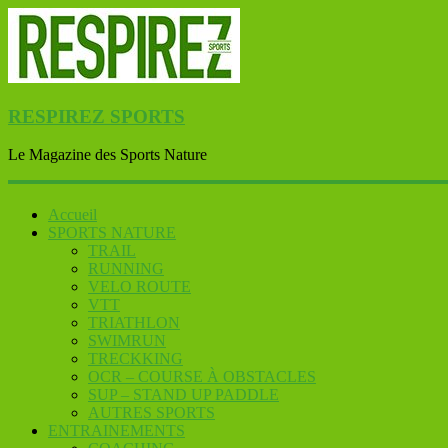
RESPIREZ SPORTS
Le Magazine des Sports Nature
Accueil
SPORTS NATURE
TRAIL
RUNNING
VELO ROUTE
VTT
TRIATHLON
SWIMRUN
TRECKKING
OCR – COURSE À OBSTACLES
SUP – STAND UP PADDLE
AUTRES SPORTS
ENTRAINEMENTS