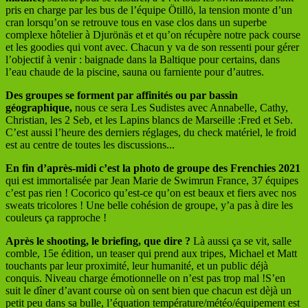
pris en charge par les bus de l’équipe Ötillö, la tension monte d’un
cran lorsqu’on se retrouve tous en vase clos dans un superbe
complexe hôtelier à Djurönäs et et qu’on récupère notre pack course
et les goodies qui vont avec. Chacun y va de son ressenti pour gérer
l’objectif à venir : baignade dans la Baltique pour certains, dans
l’eau chaude de la piscine, sauna ou farniente pour d’autres.
Des groupes se forment par affinités ou par bassin
géographique,
nous ce sera Les Sudistes avec Annabelle, Cathy,
Christian, les 2 Seb, et les Lapins blancs de Marseille :Fred et Seb.
C’est aussi l’heure des derniers réglages, du check matériel, le froid
est au centre de toutes les discussions...
En
fin
d’après-midi
c’est
la
photo
de
groupe
des Frenchies 2021
qui est immortalisée par Jean Marie de Swimrun France, 37 équipes
c’est pas rien ! Cocorico qu’est-ce qu’on est beaux et fiers avec nos
sweats tricolores ! Une belle cohésion de groupe, y’a pas à dire les
couleurs ça rapproche !
Après le shooting, le briefing, que dire ?
Là aussi ça se vit, salle
comble, 15e édition, un teaser qui prend aux tripes, Michael et Matt
touchants par leur proximité, leur humanité, et un public déjà
conquis. Niveau charge émotionnelle on n’est pas trop mal !S’en
suit le dîner d’avant course où on sent bien que chacun est dèjà un
petit peu dans sa bulle, l’équation température/météo/équipement est