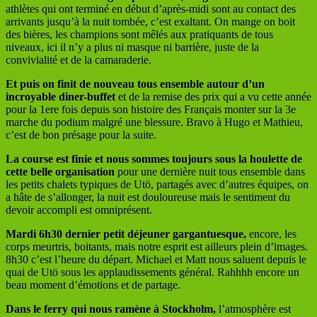
athlètes qui ont terminé en début d’après-midi sont au contact des
arrivants jusqu’à la nuit tombée, c’est exaltant. On mange on boit
des bières, les champions sont mêlés aux pratiquants de tous
niveaux, ici il n’y a plus ni masque ni barrière, juste de la
convivialité et de la camaraderie.
Et puis on finit de nouveau tous ensemble autour d’un
incroyable diner-buffet
et de la remise des prix qui a vu cette année
pour la 1ere fois depuis son histoire des Français monter sur la 3e
marche du podium malgré une blessure. Bravo à Hugo et Mathieu,
c’est de bon présage pour la suite.
La course est finie et nous sommes toujours sous la houlette de
cette belle organisation
pour une dernière nuit tous ensemble dans
les petits chalets typiques de Utö, partagés avec d’autres équipes, on
a hâte de s’allonger, la nuit est douloureuse mais le sentiment du
devoir accompli est omniprésent.
Mardi 6h30 dernier petit déjeuner gargantuesque,
encore, les
corps meurtris, boitants, mais notre esprit est ailleurs plein d’images.
8h30 c’est l’heure du départ. Michael et Matt nous saluent depuis le
quai de Utö sous les applaudissements général. Rahhhh encore un
beau moment d’émotions et de partage.
Dans
le
ferry
qui
nous
ramène
à
Stockholm,
l’atmosphère est