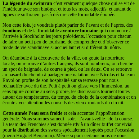
La légende du swimrun
c’est vraiment quelque chose qui se vit de
l’intérieur avec son binôme, et tous les mots, adjectifs, et autant de
lignes ne suffiraient pas à décrire cette formidable épopée.
Non cette fois, je voudrais plutôt parler de l’avant et de l’après, des
émotions et
de la formidable
aventure humaine
qui commence à
l’arrivée à Stockholm les jours précédents, l’occasion pour chacun
de faire un petit peu de tourisme, de comprendre et d’observer ce
mode de vie scandinave si accueillant et si différent du nôtre.
On déambule à la découverte de la ville, on goute la nourriture
locale, on retrouve d’autres français, ils sont nombreux, on cherche
un spot de baignade, de course à pied, ou les deux. On se retrouve
au hasard du chemin à partager une natation avec Nicolas et la team
Envol on profite de son hospitalité sur sa terrasse pour nous
réchauffer avec du thé. Petit à petit on glisse vers l’immersion, au
sens figuré comme au sens propre, les discussions tournent toutes
autour des températures, du temps, du choix de la combinaison et on
écoute avec attention les conseils des vieux routards du circuit.
Cette année l’eau sera froide
et cela accentue l’appréhension
générale. Nous sommes samedi soir, l’avant-veille de la course.
La team des Frenchies s’est donnée rdv à un dîner-buffet convivial
pour la distribution des sweats spécialement logotés pour l’occasion
(merci Hugo et Benjamin). Même si pour certains nous ne nous