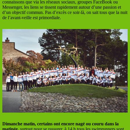
connaissons que via les réseaux sociaux, groupes FaceBook ou
Messenger, les liens se tissent rapidement autour d’une passion et
d’un objectif commun. Pas d’excès ce soir-là, on sait tous que la nuit
de l’avant-veille est primordiale.
Dimanche matin, certains ont encore nagé ou couru dans la
matinée,
surtout pour se rassurer, à 14 h tous les swimrunners sont