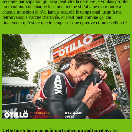
seconde participation qui sera peut-être la dernière je voulais profiter
un maximum de chaque instant et même si j’ai lapé ma montre à
chaque transition je n’ai jamais regardé le temps total jusqu’à me
retrouversous l’arche d’arrivée, et c’est bien comme ça, car
finalement qu’est-ce que le temps sur une épreuve comme celle-ci ?
Cette finish-line a un goût particulier, un goût suédois :
les