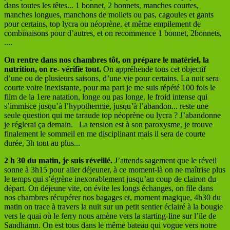
dans toutes les têtes... 1 bonnet, 2 bonnets, manches courtes,
manches longues, manchons de mollets ou pas, cagoules et gants
pour certains, top lycra ou néoprène, et même empilement de
combinaisons pour d’autres, et on recommence 1 bonnet, 2bonnets,
....
On rentre dans nos chambres tôt, on prépare le matériel, la
nutrition, on re- vérifie tout.
On appréhende tous cet objectif
d’une ou de plusieurs saisons, d’une vie pour certains. La nuit sera
courte voire inexistante, pour ma part je me suis répété 100 fois le
film de la 1ere natation, longe ou pas longe, le froid intense qui
s’immisce jusqu’à l’hypothermie, jusqu’à l’abandon... reste une
seule question qui me taraude top néoprène ou lycra ? J’abandonne
je réglerai ça demain. La tension est à son paroxysme, je trouve
finalement le sommeil en me disciplinant mais il sera de courte
durée, 3h tout au plus...
2 h 30 du matin, je suis réveillé.
J’attends sagement que le réveil
sonne à 3h15 pour aller déjeuner, à ce moment-là on ne maîtrise plus
le temps qui s’égrène inexorablement jusqu’au coup de clairon du
départ. On déjeune vite, on évite les longs échanges, on file dans
nos chambres récupérer nos bagages et, moment magique, 4h30 du
matin on trace à travers la nuit sur un petit sentier éclairé à la bougie
vers le quai où le ferry nous amène vers la starting-line sur l’ile de
Sandhamn. On est tous dans le même bateau qui vogue vers notre