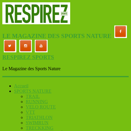
LE MAGAZINE DES SPORTS NATURE
RESPIREZ SPORTS
Le Magazine des Sports Nature
Accueil
SPORTS NATURE
TRAIL
RUNNING
VELO ROUTE
VTT
TRIATHLON
SWIMRUN
TRECKKING