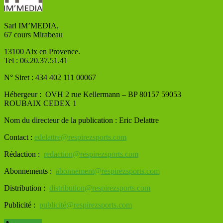
Sarl IM’MEDIA,
67 cours Mirabeau
13100 Aix en Provence.
Tel : 06.20.37.51.41
N° Siret : 434 402 111 00067
Hébergeur : OVH
2 rue Kellermann – BP 80157 59053
ROUBAIX CEDEX 1
Nom du directeur de la publication : Eric Delattre
Contact :
edelattre@respirezsports.com
Rédaction :
redaction@respirezsports.com
Abonnements :
abonnement@respirezsports.com
Distribution :
distribution@respirezsports.com
Publicité :
publicité@respirezsports.com