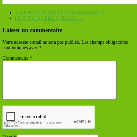
←
LUNETTES BOLLÉ CHRONOSHIELD
LUNETTES CÉBÉ S’TRACK
→
Laisser un commentaire
Votre adresse e-mail ne sera pas publiée.
Les champs obligatoires
sont indiqués avec
*
Commentaire
*