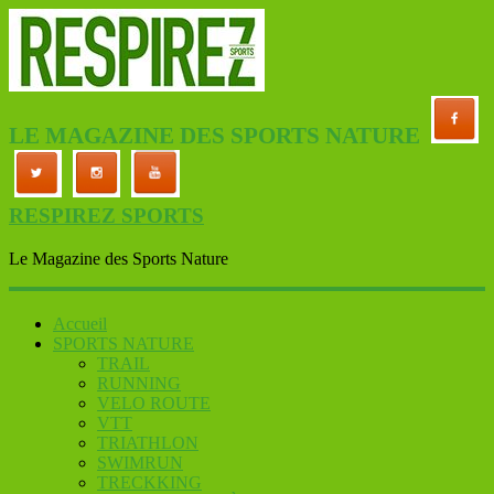
LE MAGAZINE DES SPORTS NATURE
RESPIREZ SPORTS
Le Magazine des Sports Nature
Accueil
SPORTS NATURE
TRAIL
RUNNING
VELO ROUTE
VTT
TRIATHLON
SWIMRUN
TRECKKING