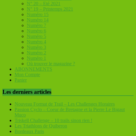
N° 20 – Eté 2021
N° 19 – Printemps 2021
Numéro 15
Numéro 14
Numéro 7
Numéro 6
Numéro 5
Numéro 4
Numéro 3
Numéro 2
Numéro 1
Où trouver le magazine ?
ABONNEMENTS
Mon Compte
Panier
Les derniers articles
Nouveau Format de Trail – Les Challenges Horaires
Passion Cyclo – Coeur de Bretagne et la Pierre Le Bigaut
Muco
Triskell Challenge – 10 trails sinon rien !
Les Triathlons de Quiberon
Bordeaux Paris